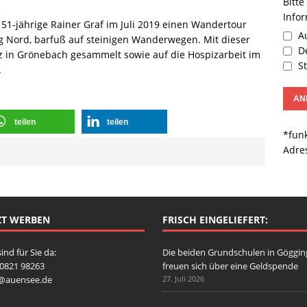
Bitte
…
Info
 51-jährige Rainer Graf im Juli 2019 einen Wandertour
Au
Nord, barfuß auf steinigen Wanderwegen. Mit dieser
De
z in Grönebach gesammelt sowie auf die Hospizarbeit im
St
.
teilen
teilen
*funk
Adre
ZT WERBEN
FRISCH EINGELIEFERT:
sind für Sie da:
Die beiden Grundschulen in Göggi
: 0821 98263
freuen sich über eine Geldspende
o@auensee.de
27. Juli 2026