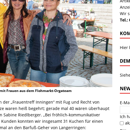
Arti
Anze
Wir s
Tel.:
KOM
Hier
DEM
Sieh
NEW
d) mit Frauen aus dem Flohmarkt-Orgateam
n der „Frauentreff Inningen“ mit Fug und Recht von
E-Ma
ätze waren heiß begehrt; gerade mal 40 wären überhaupt
n Sabine Riedlberger. „Bei fröhlich-kommunikativer
Ich 
 Kunden konnten wir insgesamt 31 Kuchen für einen
ak
smal an den Barfuß-Geher von Langerringen: