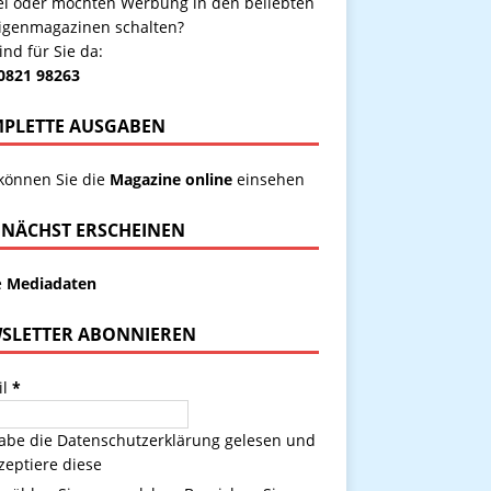
kel oder möchten Werbung in den beliebten
igenmagazinen schalten?
ind für Sie da:
 0821 98263
PLETTE AUSGABEN
 können Sie die
Magazine online
einsehen
NÄCHST ERSCHEINEN
e
Mediadaten
SLETTER ABONNIEREN
il
*
habe die
Datenschutzerklärung
gelesen und
zeptiere diese