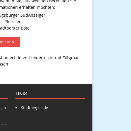
 wählen Sie, aus welchen Bereichen Sie
rmationen erhalten möchten:
gsburger SüdAnzeiger
r Pferseer
adtberger Bote
tioniert derzeit leider nicht mit *@gmail
ssen
LINKS:
ngen
Stadtbergen.de