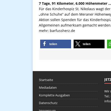
7 Tage, 91 Kilometer, 6.000 Höhenmeter 
Für das Kinderhospiz St. Nikolaus wagt der
„ohne Schuhe“ auf dem Meraner Höhenweg 
Aktion sollen Spenden für das Kinderhospi
Allgemeinen aufmerksam gemacht werden
mehr: barfussherz.de
teilen
teilen
JET
Startseite
Mediadaten
Wir 
Komplette Ausgaben
Tel.
inf
Datenschutz
Impressum