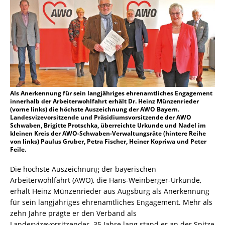
Als Anerkennung für sein langjähriges ehrenamtliches Engagement
innerhalb der Arbeiterwohlfahrt erhält Dr. Heinz Münzenrieder
(vorne links) die höchste Auszeichnung der AWO Bayern.
Landesvizevorsitzende und Präsidiumsvorsitzende der AWO
Schwaben, Brigitte Protschka, überreichte Urkunde und Nadel im
kleinen Kreis der AWO-Schwaben-Verwaltungsräte (hintere Reihe
von links) Paulus Gruber, Petra Fischer, Heiner Kopriwa und Peter
Feile.
Die höchste Auszeichnung der bayerischen
Arbeiterwohlfahrt (AWO), die Hans-Weinberger-Urkunde,
erhält Heinz Münzenrieder aus Augsburg als Anerkennung
für sein langjähriges ehrenamtliches Engagement. Mehr als
zehn Jahre prägte er den Verband als
Landesvizevorsitzender. 35 Jahre lang stand er an der Spitze