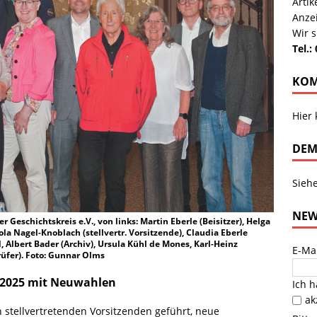
Arti
Anze
Wir s
Tel.:
KOM
Hier
DEM
Sieh
NEW
 Geschichtskreis e.V., von links: Martin Eberle (Beisitzer), Helga
rola Nagel-Knoblach (stellvertr. Vorsitzende), Claudia Eberle
d, Albert Bader (Archiv), Ursula Kühl de Mones, Karl-Heinz
E-Ma
üfer). Foto: Gunnar Olms
 2025 mit Neuwahlen
Ich 
ak
 stellvertretenden Vorsitzenden geführt, neue