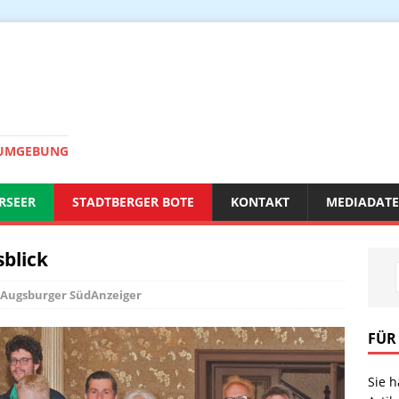
 UMGEBUNG
RSEER
STADTBERGER BOTE
KONTAKT
MEDIADAT
blick
Augsburger SüdAnzeiger
FÜR
Sie 