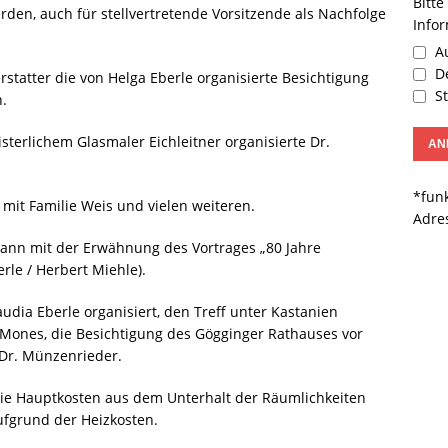
Bitte
en, auch für stellvertretende Vorsitzende als Nachfolge
Info
Au
De
rstatter die von Helga Eberle organisierte Besichtigung
St
.
terlichem Glasmaler Eichleitner organisierte Dr.
*funk
mit Familie Weis und vielen weiteren.
Adre
gann mit der Erwähnung des Vortrages „80 Jahre
rle / Herbert Miehle).
audia Eberle organisiert, den Treff unter Kastanien
e Mones, die Besichtigung des Gögginger Rathauses vor
 Dr. Münzenrieder.
die Hauptkosten aus dem Unterhalt der Räumlichkeiten
aufgrund der Heizkosten.