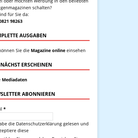
kel oder möchten Werbung in den beliebten
igenmagazinen schalten?
ind für Sie da:
 0821 98263
PLETTE AUSGABEN
 können Sie die
Magazine online
einsehen
NÄCHST ERSCHEINEN
e
Mediadaten
SLETTER ABONNIEREN
il
*
habe die
Datenschutzerklärung
gelesen und
zeptiere diese