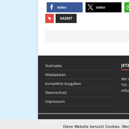
teilen
teilen
SA2607
JET
Startseite
Mediadaten
Wir 
Komplette Ausgaben
Tel.
inf
Datenschutz
Impressum
Diese Website benutzt Cookies. Wen