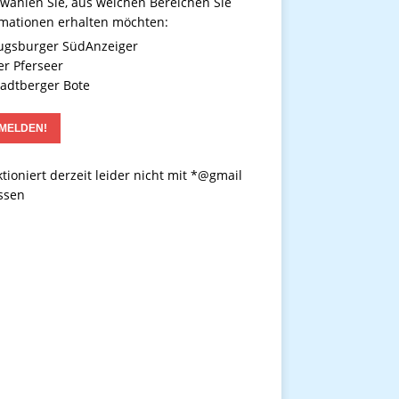
 wählen Sie, aus welchen Bereichen Sie
rmationen erhalten möchten:
gsburger SüdAnzeiger
r Pferseer
adtberger Bote
tioniert derzeit leider nicht mit *@gmail
ssen