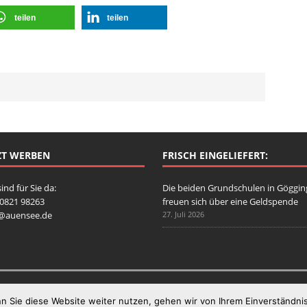
teilen
teilen
ZT WERBEN
FRISCH EINGELIEFERT:
sind für Sie da:
Die beiden Grundschulen in Göggi
: 0821 98263
freuen sich über eine Geldspende
o@auensee.de
27. Juli 2026
n Sie diese Website weiter nutzen, gehen wir von Ihrem Einverständnis