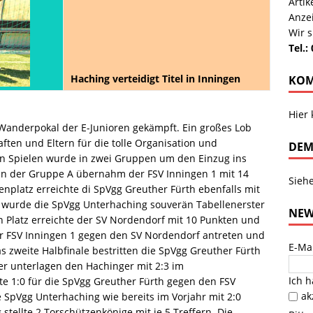
Arti
Anze
Wir s
Tel.:
Haching verteidigt Titel in Inningen
KOM
Hier
Wanderpokal der E-Junioren gekämpft. Ein großes Lob
ften und Eltern für die tolle Organisation und
DEM
n Spielen wurde in zwei Gruppen um den Einzug ins
in der Gruppe A übernahm der FSV Inningen 1 mit 14
Sieh
nplatz erreichte di SpVgg Greuther Fürth ebenfalls mit
B wurde die SpVgg Unterhaching souverän Tabellenerster
NEW
n Platz erreichte der SV Nordendorf mit 10 Punkten und
er FSV Inningen 1 gegen den SV Nordendorf antreten und
E-Ma
 zweite Halbfinale bestritten die SpVgg Greuther Fürth
er unterlagen den Hachinger mit 2:3 im
Ich 
te 1:0 für die SpVgg Greuther Fürth gegen den FSV
ak
e SpVgg Unterhaching wie bereits im Vorjahr mit 2:0
tellte 2 Torschützenkönige mit je 5 Treffern. Die