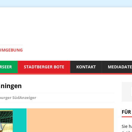
 UMGEBUNG
RSEER
STADTBERGER BOTE
KONTAKT
MEDIADAT
Inningen
burger SüdAnzeiger
FÜR
Sie 