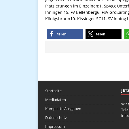
Platzierungen im Einzelnen:1. SpVgg Unter
Inningen 15. FV Bellenberg6. FSV Großaiti
Königsbrunn10. Kissinger SC11. SV Inning1
teilen
teilen
JET
Startseite
Mediadaten
Wir 
Komplette Ausgaben
Tel.
inf
Datenschutz
Impressum