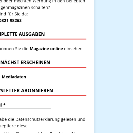
kel oder möchten Werbung in den beliebten
igenmagazinen schalten?
ind für Sie da:
 0821 98263
PLETTE AUSGABEN
 können Sie die
Magazine online
einsehen
NÄCHST ERSCHEINEN
e
Mediadaten
SLETTER ABONNIEREN
il
*
habe die
Datenschutzerklärung
gelesen und
zeptiere diese