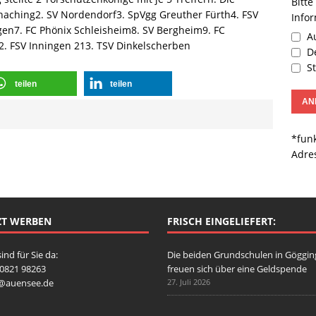
Bitte
haching2. SV Nordendorf3. SpVgg Greuther Fürth4. FSV
Info
ngen7. FC Phönix Schleisheim8. SV Bergheim9. FC
Au
2. FSV Inningen 213. TSV Dinkelscherben
De
St
teilen
teilen
*funk
Adre
ZT WERBEN
FRISCH EINGELIEFERT:
sind für Sie da:
Die beiden Grundschulen in Göggi
: 0821 98263
freuen sich über eine Geldspende
o@auensee.de
27. Juli 2026