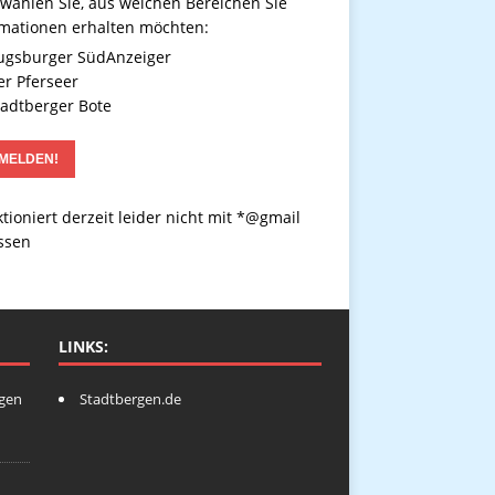
 wählen Sie, aus welchen Bereichen Sie
rmationen erhalten möchten:
gsburger SüdAnzeiger
r Pferseer
adtberger Bote
tioniert derzeit leider nicht mit *@gmail
ssen
LINKS:
ngen
Stadtbergen.de