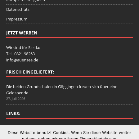
Datenschutz
Impressum
JETZT WERBEN
Wir sind für Sie da:
Tel.: 0821 98263
info@auensee.de
FRISCH EINGELIEFERT:
Die beiden Grundschulen in Göggingen freuen sich über eine
Geldspende
27. Juli 2026
LINKS:
Stadtbergen.de
Diese Website benutzt Cookies. Wenn Sie diese Website weiter
nutzen, gehen wir von Ihrem Einverständnis aus.