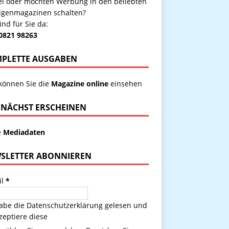
kel oder möchten Werbung in den beliebten
igenmagazinen schalten?
ind für Sie da:
 0821 98263
PLETTE AUSGABEN
 können Sie die
Magazine online
einsehen
NÄCHST ERSCHEINEN
e
Mediadaten
SLETTER ABONNIEREN
il
*
habe die
Datenschutzerklärung
gelesen und
zeptiere diese