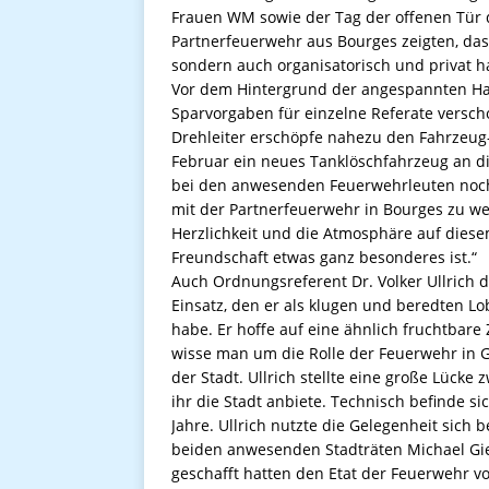
Frauen WM sowie der Tag der offenen Tür
Partnerfeuerwehr aus Bourges zeigten, dass 
sondern auch organisatorisch und privat 
Vor dem Hintergrund der angespannten Hau
Sparvorgaben für einzelne Referate versch
Drehleiter erschöpfe nahezu den Fahrzeug-
Februar ein neues Tanklöschfahrzeug an d
bei den anwesenden Feuerwehrleuten noch
mit der Partnerfeuerwehr in Bourges zu we
Herzlichkeit und die Atmosphäre auf diese
Freundschaft etwas ganz besonderes ist.“
Auch Ordnungsreferent Dr. ­Volker Ullric
Einsatz, den er als klugen und beredten L
habe. Er hoffe auf eine ähnlich fruchtbar
wisse man um die Rolle der Feuerwehr in G
der Stadt. Ullrich stellte eine große Lück
ihr die Stadt anbiete. Technisch befinde s
Jahre. Ullrich nutzte die Gelegenheit sich
beiden anwesenden Stadträten Michael Gier
geschafft hatten den Etat der Feuerwehr v