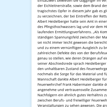
Einsatzwert bewiesen die Gögginger im ver
der Eichleitnerstraße, sowie dem Brand de
tragischstes Opfer in diesem Jahr gab es gl
zu verzeichnen, der bei Eintreffen der Rett
Albert Heidelberger hatte sein Amt in eine
des Pfingsthochwassers lag und vor dem H
laufenden Ermittlungsverfahrens. „Als Ko
ständigen Spannungsfeld zwischen der Man
sei nicht immer leicht gewesen die berecht
und zu einem vernünftigen Ausgleich zu br
zahlreichen Defekte des von der Berufsfe
genau so stellen, wie deren Drängen auf e
seiner Abschiedsrede sprach ­Heidelberger
den unhaltbaren Zustand des Feuerwehrger
nochmals die Sorge für das Material und f
Mannschaft dankte Albert Heidelberger für
Feuerwehrchef Frank Habermaier dankte 
angenehme und vertrauensvolle Zusammena
Nachfolgern ein ähnlich gutes Verhältnis 
zwischen Berufs- und freiwilliger Feuerwe
Veranstaltungen zu sehen gewesen. Die gro