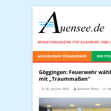
MONATSMAGAZINE FÜR AUGSBURG UND
AUGSBURGER SÜDANZEIGER
DER PFE
Göggingen: Feuerwehr wäh
mit „Traummaßen“
26. Januar 2012
Gunnar Olms
A