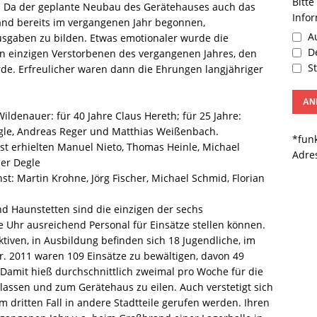
Bitte
. Da der geplante Neubau des Gerätehauses auch das
Info
and bereits im vergangenen Jahr begonnen,
Au
sgaben zu bilden. Etwas emotionaler wurde die
De
n einzigen Verstorbenen des vergangenen Jahres, den
St
de. Erfreulicher waren dann die Ehrungen langjähriger
Wildenauer: für 40 Jahre Claus Hereth; für 25 Jahre:
Degle, ­Andreas Reger und ­Matthias Weißenbach.
*funk
nst erhielten ­Manuel Nieto, Thomas Heinle, Michael
Adre
der Degle
st: Martin Krohne, Jörg Fischer, Michael Schmid, Florian
d Haunstetten sind die einzigen der sechs
e Uhr ausreichend Personal für Einsätze stellen können.
tiven, in Ausbildung befinden sich 18 Jugendliche, im
er. 2011 waren 109 Einsätze zu bewältigen, davon 49
 Damit hieß durchschnittlich zweimal pro Woche für die
lassen und zum Gerätehaus zu eilen. Auch verstetigt sich
m dritten Fall in andere Stadtteile gerufen werden. Ihren