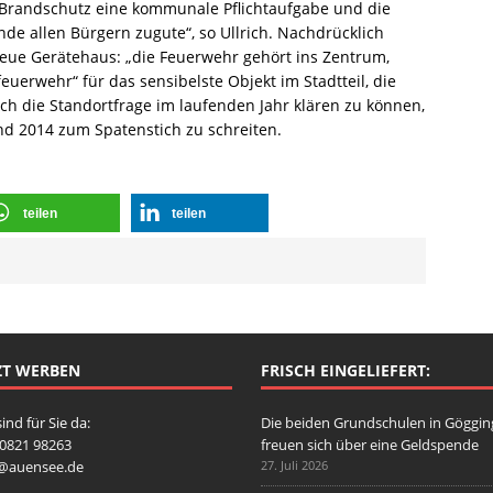
Brandschutz eine kommunale Pflichtaufgabe und die
e allen Bürgern zugute“, so Ullrich. Nachdrücklich
 neue Gerätehaus: „die Feuerwehr gehört ins Zentrum,
ksfeuerwehr“ für das sensibelste Objekt im Stadtteil, die
lich die Standortfrage im laufenden Jahr klären zu können,
d 2014 zum Spatenstich zu schreiten.
teilen
teilen
ZT WERBEN
FRISCH EINGELIEFERT:
sind für Sie da:
Die beiden Grundschulen in Göggi
: 0821 98263
freuen sich über eine Geldspende
o@auensee.de
27. Juli 2026