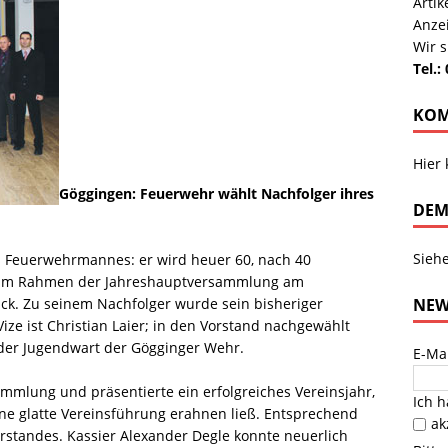
Arti
Anze
Wir s
Tel.:
KOM
Hier
Göggingen: Feuerwehr wählt Nachfolger ihres
DEM
Sieh
s Feuerwehrmannes: er wird heuer 60, nach 40
– im Rahmen der Jahreshauptversammlung am
NEW
rück. Zu seinem Nachfolger wurde sein bisheriger
 Vize ist Christian Laier; in den Vorstand nachgewählt
der Jugendwart der Gögginger Wehr.
E-Ma
sammlung und präsentierte ein erfolgreiches Vereinsjahr,
Ich 
ne glatte Vereinsführung erahnen ließ. Entsprechend
ak
orstandes. Kassier Alexander Degle konnte neuerlich