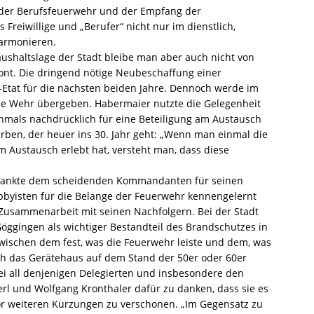
 der Berufsfeuerwehr und der Empfang der
Freiwillige und „Berufer“ nicht nur im dienstlich,
harmonieren.
shaltslage der Stadt bleibe man aber auch nicht von
ont. Die dringend nötige Neubeschaffung einer
Etat für die nächsten beiden Jahre. Dennoch werde im
ie Wehr übergeben. Habermaier nutzte die Gelegenheit
mals nachdrücklich für eine Beteiligung am Austausch
rben, der heuer ins 30. Jahr geht: „Wenn man einmal die
m Austausch erlebt hat, versteht man, dass diese
h dankte dem scheidenden Kommandanten für seinen
obbyisten für die Belange der Feuerwehr kennengelernt
e Zusammenarbeit mit seinen Nachfolgern. Bei der Stadt
öggingen als wichtiger Bestandteil des Brandschutzes in
e zwischen dem fest, was die Feuerwehr leiste und dem, was
ich das Gerätehaus auf dem Stand der 50er oder 60er
 bei all denjenigen Delegierten und insbesondere den
l und Wolfgang ­Kronthaler dafür zu danken, dass sie es
or weiteren Kürzungen zu verschonen. „Im Gegensatz zu