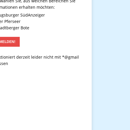
 wählen Sie, aus welchen Bereichen Sie
rmationen erhalten möchten:
gsburger SüdAnzeiger
r Pferseer
adtberger Bote
tioniert derzeit leider nicht mit *@gmail
ssen