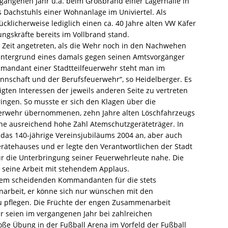
gangenen Jahr u.a. beim Großbrand einer Lagerhalle in
s Dachstuhls einer Wohnanlage im Univiertel. Als
ücklicherweise lediglich einen ca. 40 Jahre alten VW Käfer
ungskräfte bereits im Vollbrand stand.
r Zeit angetreten, als die Wehr noch in den Nachwehen
intergrund eines damals gegen seinen Amtsvorgänger
mmandant einer Stadtteilfeuerwehr steht man im
nschaft und der Berufsfeuerwehr“, so ­Heidelberger. Es
igten Interessen der jeweils anderen Seite zu vertreten
ingen. So musste er sich den Klagen über die
uerwehr übernommenen, zehn Jahre alten Löschfahrzeugs
ine ausreichend hohe Zahl Atemschutzgeräteträger. In
 das 140-jährige Vereinsjubiläums 2004 an, aber auch
ätehauses und er legte den Verantwortlichen der Stadt
ür die Unterbringung seiner Feuerwehrleute nahe. Die
 seine Arbeit mit stehendem Applaus.
dem scheidenden Kommandanten für die stets
rbeit, er könne sich nur wünschen mit den
zu pflegen. Die Früchte der engen Zusammenarbeit
hr seien im vergangenen Jahr bei zahlreichen
ße Übung in der Fußball Arena im Vorfeld der Fußball