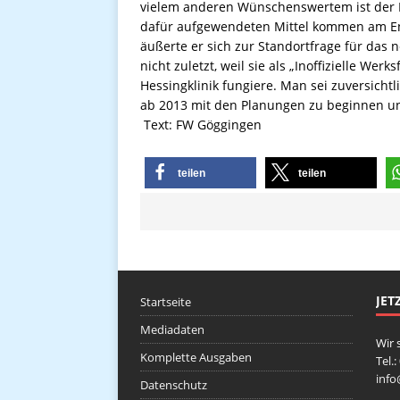
vielem anderen Wünschenswertem ist der 
dafür aufgewendeten Mittel kommen am End
äußerte er sich zur Standortfrage für das
nicht zuletzt, weil sie als „Inoffizielle Wer
Hessingklinik fungiere. Man sei zuversicht
ab 2013 mit den Planungen zu beginnen un
Text: FW Göggingen
teilen
teilen
JET
Startseite
Mediadaten
Wir 
Komplette Ausgaben
Tel.
inf
Datenschutz