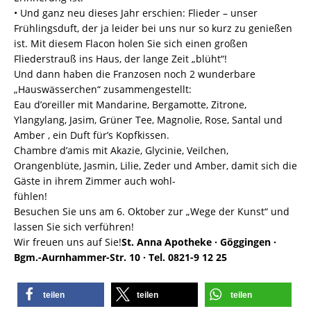
• Und ganz neu dieses Jahr erschien: Flieder – unser
Frühlingsduft, der ja leider bei uns nur so kurz zu genießen
ist. Mit diesem Flacon holen Sie sich einen großen
Fliederstrauß ins Haus, der lange Zeit „blüht“!
Und dann haben die Franzosen noch 2 wunderbare
„Hauswässerchen“ zusammengestellt:
Eau d’oreiller mit Mandarine, Bergamotte, Zitrone,
Ylangylang, Jasim, Grüner Tee, Magnolie, Rose, Santal und
Amber , ein Duft für’s Kopfkissen.
Chambre d’amis mit Akazie, Glycinie, Veilchen,
Orangenblüte, Jasmin, Lilie, Zeder und Amber, damit sich die
Gäste in ihrem Zimmer auch wohl-
fühlen!
Besuchen Sie uns am 6. Oktober zur „Wege der Kunst“ und
lassen Sie sich verführen!
Wir freuen uns auf Sie!
St. Anna Apotheke · Göggingen ·
Bgm.-Aurnhammer-Str. 10 · Tel. 0821-9 12 25
teilen
teilen
teilen