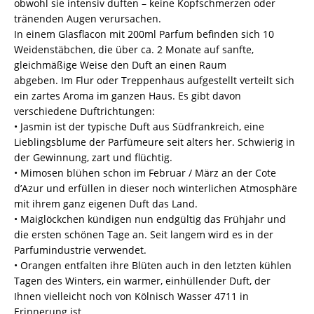
obwohl sie intensiv duften – keine Kopfschmerzen oder
tränenden Augen verursachen.
In einem Glasflacon mit 200ml Parfum befinden sich 10
Weidenstäbchen, die über ca. 2 Monate auf sanfte,
gleichmäßige Weise den Duft an einen Raum
abgeben. Im Flur oder Treppenhaus aufgestellt verteilt sich
ein zartes Aroma im ganzen Haus. Es gibt davon
verschiedene Duftrichtungen:
• Jasmin ist der typische Duft aus Südfrankreich, eine
Lieblingsblume der Parfümeure seit alters her. Schwierig in
der Gewinnung, zart und flüchtig.
• Mimosen blühen schon im Februar / März an der Cote
d’Azur und erfüllen in dieser noch winterlichen Atmosphäre
mit ihrem ganz eigenen Duft das Land.
• Maiglöckchen kündigen nun endgültig das Frühjahr und
die ersten schönen Tage an. Seit langem wird es in der
Parfumindustrie verwendet.
• Orangen entfalten ihre Blüten auch in den letzten kühlen
Tagen des Winters, ein warmer, einhüllender Duft, der
Ihnen vielleicht noch von Kölnisch Wasser 4711 in
Erinnerung ist.