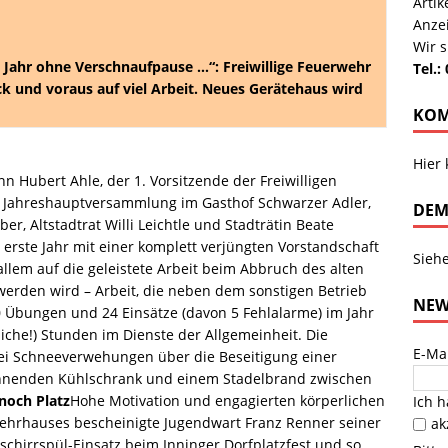
Arti
Anze
Wir s
 Jahr ohne Verschnaufpause …“: Freiwillige Feuerwehr
Tel.:
ck und voraus auf viel Arbeit. Neues Gerätehaus wird
KOM
Hier
n Hubert Ahle, der 1. Vorsitzende der Freiwilligen
r Jahreshauptversammlung im Gasthof Schwarzer Adler,
DEM
, Altstadtrat Willi Leichtle und Stadträtin Beate
erste Jahr mit einer komplett verjüngten Vorstandschaft
Sieh
llem auf die geleistete Arbeit beim Abbruch des alten
werden wird – Arbeit, die neben dem sonstigen Betrieb
NEW
60 Übungen und 24 Einsätze (davon 5 Fehlalarme) im Jahr
che!) Stunden im Dienste der Allgemeinheit. Die
E-Ma
 bei Schneeverwehungen über die Beseitigung einer
ennenden Kühlschrank und einem Stadelbrand zwischen
 noch Platz
Hohe Motivation und engagierten körperlichen
Ich 
ehrhauses bescheinigte Jugendwart Franz Renner seiner
ak
schirrspül-Einsatz beim Inninger Dorfplatzfest und so