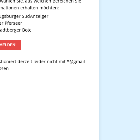
 wählen Sie, aus welchen Bereichen Sie
rmationen erhalten möchten:
gsburger SüdAnzeiger
r Pferseer
adtberger Bote
tioniert derzeit leider nicht mit *@gmail
ssen