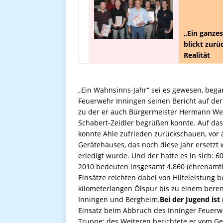
„Ein ganzes
blickt zurü
Realität
„Ein Wahnsinns-Jahr“ sei es gewesen, began
Feuerwehr Inningen seinen Bericht auf de
zu der er auch Bürgermeister Hermann Weber
Schabert-Zeidler begrüßen konnte. Auf das 
konnte Ahle zufrieden zurückschauen, vor a
Gerätehauses, das noch diese Jahr ersetzt 
erledigt wurde. Und der hatte es in sich: 
2010 bedeuten insgesamt 4.860 (ehrenamtli
Einsätze reichten dabei von Hilfeleistung
kilometerlangen Ölspur bis zu einem ber
Inningen und Bergheim.
Bei der Jugend ist
Einsatz beim Abbruch des Inninger Feuerw
Truppe; des Weiteren berichtete er vom Ge