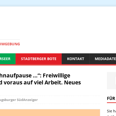
 UMGEBUNG
RSEER
STADTBERGER BOTE
KONTAKT
MEDIADAT
hnaufpause …“: Freiwillige
 voraus auf viel Arbeit. Neues
FÜR
ugsburger SüdAnzeiger
Sie 