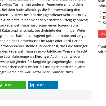
Bitte
Bowling-Turnier mit anderen Feuerwehren und dem
Info
 Bei dem hatte allerdings die Platzverwaltung den
Au
oten …Zurzeit besteht die Jugendfeuerwehr aus nur 7
De
aktion hatte leider nicht den erhofften Erfolg gebracht;
St
eue Feuerwehrhaus wird sogar einen Jugendraum
 Katastrophenschutz bescheinigte der Inninger Wehr,
ngsmannschaft hervorragend geklappt habe und zeigte
aubeginn des Gerätehauses im März oder April.Der an
mann Weber stellte zufrieden fest, dass die Inninger
*funk
 des Feuerwehrhauses in vorbildlicher Weise erbracht
Adre
ue Löschfahrzeuge an.
Ehrungen
Auch heuer wieder
erwehr Mitglieder für langjährige Zugehörigkeit ehren,
hren schon dabei waren, als Inningen noch viele Jahre
rägte Gemeinde war. Text/Bilder: Gunnar Olms
teilen
teilen