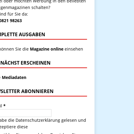
kel oder möchten Werbung in den beliebten
igenmagazinen schalten?
ind für Sie da:
 0821 98263
PLETTE AUSGABEN
 können Sie die
Magazine online
einsehen
NÄCHST ERSCHEINEN
e
Mediadaten
SLETTER ABONNIEREN
il
*
habe die
Datenschutzerklärung
gelesen und
zeptiere diese