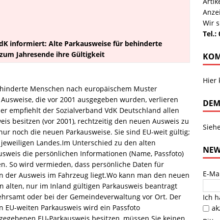
Arti
Anze
Wir s
Tel.:
dK informiert: Alte Parkausweise für behinderte
zum Jahresende ihre Gültigkeit
KOM
Hier
behinderte Menschen nach europäischem Muster
n Ausweise, die vor 2001 ausgegeben wurden, verlieren
DEM
er empfiehlt der Sozialverband VdK Deutschland allen
eis besitzen (vor 2001), rechtzeitig den neuen Ausweis zu
Sieh
ur noch die neuen Parkausweise. Sie sind EU-weit gültig;
jeweiligen Landes.Im Unterschied zu den alten
NEW
weis die persönlichen Informationen (Name, Passfoto)
en. So wird vermieden, dass persönliche Daten für
E-Ma
n der Ausweis im Fahrzeug liegt.Wo kann man den neuen
alten, nur im Inland gültigen Parkausweis beantragt
rkehrsamt oder bei der Gemeindeverwaltung vor Ort. Der
Ich 
n EU-weiten Parkausweis wird ein Passfoto
ak
sgegebenen EU-Parkausweis besitzen, müssen Sie keinen