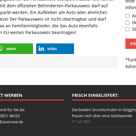
Bitte
it dem offiziellen Behinderten-Parkausweis darf auf
Info
arkt werden. Ein Aufkleber am Auto oder ähnliches
Au
ätze! Der Parkausweis ist nicht übertragbar und darf
De
a an Familienmitglieder, die das Auto ebenfalls
St
n EU-weiten Parkausweis beantragen!
teilen
teilen
*funk
Adre
ZT WERBEN
FRISCH EINGELIEFERT:
sind für Sie da:
Die beiden Grundschulen in Göggi
: 0821 98263
freuen sich über eine Geldspende
o@auensee.de
27. Juli 2026