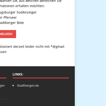
 wählen Sie, aus welchen Bereichen Sie
rmationen erhalten möchten:
gsburger SüdAnzeiger
r Pferseer
adtberger Bote
tioniert derzeit leider nicht mit *@gmail
ssen
LINKS:
ngen
Stadtbergen.de