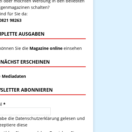
kel oder möchten Werbung in den beliebten
igenmagazinen schalten?
ind für Sie da:
 0821 98263
PLETTE AUSGABEN
 können Sie die
Magazine online
einsehen
NÄCHST ERSCHEINEN
e
Mediadaten
SLETTER ABONNIEREN
il
*
habe die
Datenschutzerklärung
gelesen und
zeptiere diese