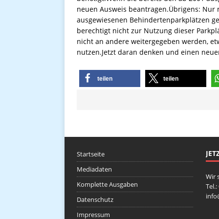
neuen Ausweis beantragen.Übrigens: Nur m
ausgewiesenen Behindertenparkplätzen gep
berechtigt nicht zur Nutzung dieser Parkpl
nicht an andere weitergegeben werden, etw
nutzen.Jetzt daran denken und einen neue
teilen
teilen
JET
Startseite
Mediadaten
Wir 
Komplette Ausgaben
Tel.
inf
Datenschutz
Impressum