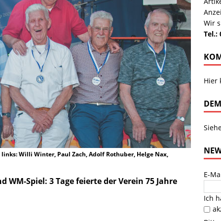
Arti
Anze
Wir s
Tel.:
KOM
Hier
DEM
Sieh
NEW
links: Willi Winter, Paul Zach, Adolf Rothuber, Helge Nax,
E-Ma
d WM-Spiel: 3 Tage feierte der Verein 75 Jahre
Ich 
ak