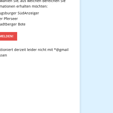
 wählen Sie, aus welchen Bereichen Sie
rmationen erhalten möchten:
gsburger SüdAnzeiger
r Pferseer
adtberger Bote
tioniert derzeit leider nicht mit *@gmail
ssen