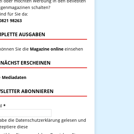
kel oder möchten Werbung in den beliebten
igenmagazinen schalten?
ind für Sie da:
 0821 98263
PLETTE AUSGABEN
 können Sie die
Magazine online
einsehen
NÄCHST ERSCHEINEN
e
Mediadaten
SLETTER ABONNIEREN
il
*
habe die
Datenschutzerklärung
gelesen und
zeptiere diese