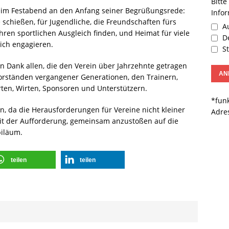
Bitte
beim Festabend an den Anfang seiner Begrüßungsrede:
Info
e schießen, für Jugendliche, die Freundschaften fürs
Au
hren sportlichen Ausgleich finden, und Heimat für viele
De
ich engagieren.
St
n Dank allen, die den Verein über Jahrzehnte getragen
rständen vergangener Generationen, den Trainern,
ten, Wirten, Sponsoren und Unterstützern.
*funk
n, da die Herausforderungen für Vereine nicht kleiner
Adre
t der Aufforderung, gemeinsam anzustoßen auf die
biläum.
teilen
teilen