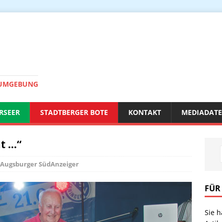
 UMGEBUNG
RSEER
STADTBERGER BOTE
KONTAKT
MEDIADAT
t …“
Augsburger SüdAnzeiger
FÜR
Sie 