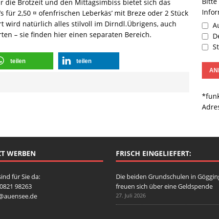
Bitte
r die Brotzeit und den Mittagsimbiss bietet sich das
Info
’s für 2,50 ¤ ofenfrischen Leberkäs’ mit Breze oder 2 Stück
 wird natürlich alles stilvoll im Dirndl.Übrigens, auch
Au
ten – sie finden hier einen separaten Bereich.
De
St
teilen
teilen
*funk
Adre
ZT WERBEN
FRISCH EINGELIEFERT:
sind für Sie da:
Die beiden Grundschulen in Göggi
: 0821 98263
freuen sich über eine Geldspende
o@auensee.de
27. Juli 2026