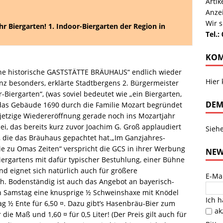
Arti
Anze
Wir s
hr Biergarten! 1. Indoor-Biergarten der Region in
Tel.:
KOM
ne historische GASTSTÄTTE BRÄUHAUS“ endlich wieder
Hier
nz besonders, erklärte Stadtbergens 2. Bürgermeister
-Biergarten“, (was soviel bedeutet wie „ein Biergarten,
DEM
s das Gebäude 1690 durch die Familie Mozart begründet
 jetzige Wiedereröffnung gerade noch ins Mozartjahr
i, das bereits kurz zuvor Joachim G. Groß applaudiert
Sieh
 die das Bräuhaus gepachtet hat.„Im Ganzjahres-
e zu Omas Zeiten“ verspricht die GCS in ihrer Werbung
NEW
iergartens mit dafür typischer Bestuhlung, einer Bühne
d eignet sich natürlich auch für größere
E-Ma
. Bodenständig ist auch das Angebot an bayerisch-
en Samstag eine knusprige ½ Schweinshaxe mit Knödel
Ich 
ag ½ Ente für 6,50 ¤. Dazu gibt’s Hasenbräu-Bier zum
ak
ie Maß und 1,60 ¤ für 0,5 Liter! (Der Preis gilt auch für