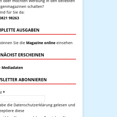
kel oder möchten Werbung in den beliebten
igenmagazinen schalten?
ind für Sie da:
 0821 98263
PLETTE AUSGABEN
 können Sie die
Magazine online
einsehen
NÄCHST ERSCHEINEN
e
Mediadaten
SLETTER ABONNIEREN
il
*
habe die
Datenschutzerklärung
gelesen und
zeptiere diese