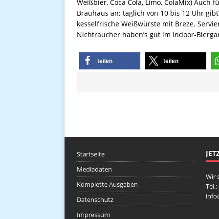
Weißbier, Coca Cola, Limo, ColaMix) Auch fü
Bräuhaus an; täglich von 10 bis 12 Uhr gibt
kesselfrische Weißwürste mit Breze. Serviert
Nichtraucher haben’s gut im Indoor-Biergar
teilen
teilen
JET
Startseite
Mediadaten
Wir 
Komplette Ausgaben
Tel.
inf
Datenschutz
Impressum