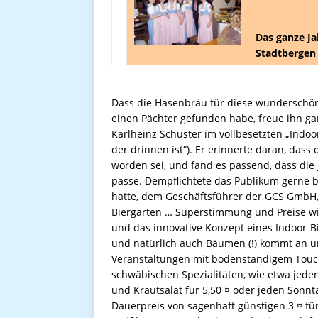
Das ganze Ja
Stadtbergen
Dass die Hasenbräu für diese wunderschö
einen Pächter gefunden habe, freue ihn ga
Karlheinz Schuster im vollbesetzten „Indoor
der drinnen ist“). Er erinnerte daran, das
worden sei, und fand es passend, dass die
passe. Dempflichtete das Publikum gerne be
hatte, dem Geschäftsführer der GCS GmbH,
Biergarten … Superstimmung und Preise wi
und das innovative Konzept eines Indoor-B
und natürlich auch Bäumen (!) kommt an un
Veranstaltungen mit bodenständigem Touch
schwäbischen Spezialitäten, wie etwa jed
und Krautsalat für 5,50 ¤ oder jeden Sonnt
Dauerpreis von sagenhaft günstigen 3 ¤ für d