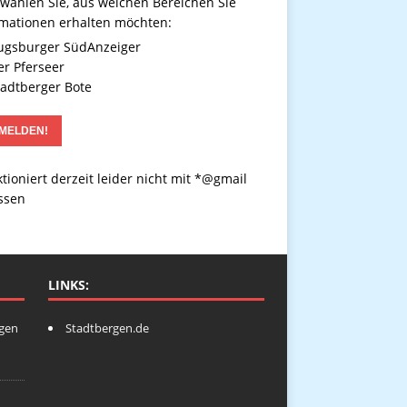
 wählen Sie, aus welchen Bereichen Sie
rmationen erhalten möchten:
gsburger SüdAnzeiger
r Pferseer
adtberger Bote
tioniert derzeit leider nicht mit *@gmail
ssen
LINKS:
ngen
Stadtbergen.de