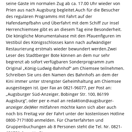
seine Gäste im normalen Zug ab ca. 17.00 Uhr wieder von
Prien aus nach Augsburg begleitet.Auch für die Besucher
des regulären Programms mit Fahrt auf der
Hafendampfbahn und Überfahrt mit dem Schiff zur Insel
Herrenchiemsee gibt es an diesem Tag eine Besonderheit.
Die königliche Monumentalvase mit den Pfauenfiguren im
Vestibül des Königsschlosses kann nach aufwändiger
Restaurierung erstmals wieder bewundert werden.Zwei
Leser des Stadtberger Bote können an dem nur sehr
begrenzt ab sofort verfügbaren Sonderprogramm zum
Original „König-Ludwig-Bahnhof“ am Chiemsee teilnehmen.
Schreiben Sie uns den Namen des Bahnhofs an dem der
Kini immer unter strengster Geheimhaltung am Chiemsee
ausgestiegen ist. (per Fax an 0821-96077, per Post an:
„Augsburger Süd-Anzeiger, Bobinger Str. 100, 86199
Augsburg“, oder per e-mail an redaktion@augsburger-
anzeiger.de)Wer mitfahren möchte kann sich aber auch
noch bis Freitag vor der Fahrt unter der kostenlosen Hotline
0800-7171800 anmelden. Für Charterfahrten und
Gruppenbuchungen ab 8 Personen steht die Tel. Nr. 0821-