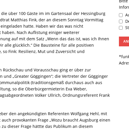
Bitte
Info
 die über 100 Gäste im im Gartensaal der Hessingburg
Au
dtrat Matthias Fink, der an diesem Sonntag Vormittag
De
ingeladen hatte. Haben wir das was nicht
St
aben. Nach Auflistung einiger weiterer
nnung auf mit dem Satz „Wenn das das ist, was ich Ihnen
 alle glücklich.“ Die Bausteine für alle positiven
, so Fink: Resilienz, Mut und Zuversicht und
*funk
Adre
in Rückschau und Vorausschau ging er über zur
und „Greater Göggingen“; die Vertreter der Gögginger
Kommunalpolitik (traditionsgemäß durchaus auch aus
ltung, so die Oberbürgermieterin Eva Weber,
agsabgeordneten Volker Ullrich, Ordnungsreferent Frank
eber den angekündigten Referenten Wolfgang Hehl, mit
icht auch provokanten Frage „Wozu braucht Augsburg einen
 zu dieser Frage hättte das Publikum an diesem