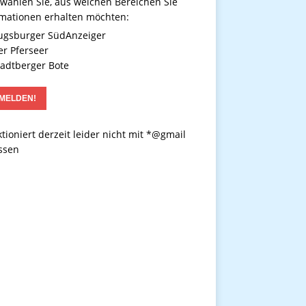
 wählen Sie, aus welchen Bereichen Sie
rmationen erhalten möchten:
gsburger SüdAnzeiger
r Pferseer
adtberger Bote
tioniert derzeit leider nicht mit *@gmail
ssen