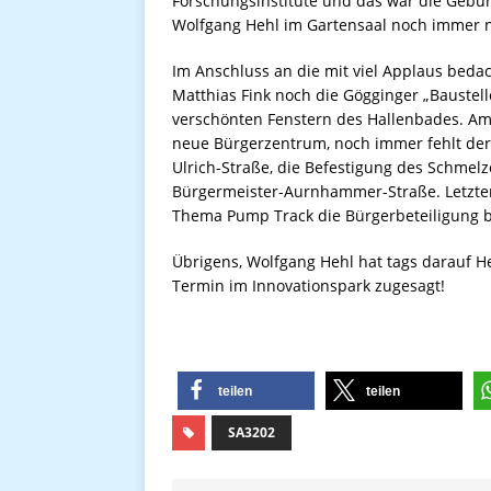
Forschungsinstitute und das war die Gebur
Wolfgang Hehl im Gartensaal noch immer ni
Im Anschluss an die mit viel Applaus beda
Matthias Fink noch die Gögginger „Baustell
verschönten Fenstern des Hallenbades. Am 
neue Bürgerzentrum, noch immer fehlt der
Ulrich-Straße, die Befestigung des Schmel
Bürgermeister-Aurnhammer-Straße. Letzter
Thema Pump Track die Bürgerbeteiligung b
Übrigens, Wolfgang Hehl hat tags darauf 
Termin im Innovationspark zugesagt!
teilen
teilen
SA3202