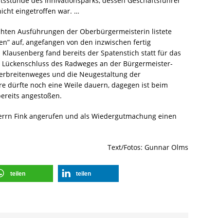
tsstunde des Innivationsparks, dessen Geschäftsführer
cht eingetroffen war. …
chten Ausführungen der Oberbürgermeisterin listete
en” auf, angefangen von den inzwischen fertig
Klausenberg fand bereits der Spatenstich statt für das
 Lückenschluss des Radweges an der Bürgermeister-
zerbreitenweges und die Neugestaltung der
e dürfte noch eine Weile dauern, dagegen ist beim
ereits angestoßen.
Herrn Fink angerufen und als Wiedergutmachung einen
Text/Fotos: Gunnar Olms
teilen
teilen