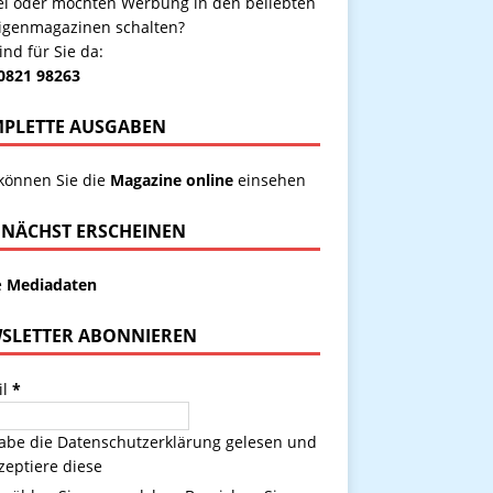
kel oder möchten Werbung in den beliebten
igenmagazinen schalten?
ind für Sie da:
 0821 98263
PLETTE AUSGABEN
 können Sie die
Magazine online
einsehen
NÄCHST ERSCHEINEN
e
Mediadaten
SLETTER ABONNIEREN
il
*
habe die
Datenschutzerklärung
gelesen und
zeptiere diese