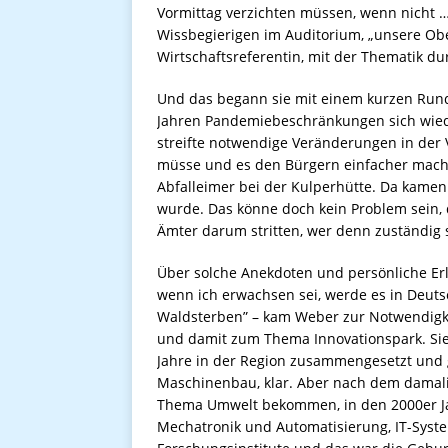
Vormittag verzichten müssen, wenn nicht … 
Wissbegierigen im Auditorium, „unsere Obe
Wirtschaftsreferentin, mit der Thematik du
Und das begann sie mit einem kurzen Rund
Jahren Pandemiebeschränkungen sich wieder
streifte notwendige Veränderungen in der
müsse und es den Bürgern einfacher machen
Abfalleimer bei der Kulperhütte. Da kamen
wurde. Das könne doch kein Problem sein, d
Ämter darum stritten, wer denn zuständig s
Über solche Anekdoten und persönliche Erle
wenn ich erwachsen sei, werde es in Deut
Waldsterben” – kam Weber zur Notwendigkei
und damit zum Thema Innovationspark. Sie 
Jahre in der Region zusammengesetzt und 
Maschinenbau, klar. Aber nach dem damal
Thema Umwelt bekommen, in den 2000er Ja
Mechatronik und Automatisierung, IT-Syst