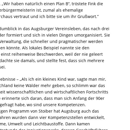
„Wir haben natürlich einen Plan B“, tröstete Fink die
rbürgermeisterin ist, zumal als ehemalige
rchaus vertraut und ich bitte sie um ihr Grußwort.”
umblick in das Augsburger Vereinsleben, das nach drei
 formiert und sich in vielen Dingen umorganisiert. Sie
 Verwaltung, die schneller und pragmatischer werden
 könnte. Als lokales Beispiel nannte sie den
 einst reihenweise Beschwerden, weil der nie geleert
achte sie damals, und stellte fest, dass sich mehrere
ei.
bnisse – „Als ich ein kleines Kind war, sagte man mir,
schland keine Wälder mehr geben, so schlimm war das
t wissenschaftlichen und wirtschaftlichen Fortschritts
erinnerte sich daran, dass man sich Anfang der 90er
gefragt habe, wo sind unsere Kompetenzen.
igen Programm von Stoiber hat Augsburg auch das
hren wurden dann vier Kompetenzstellen entwickelt,
eme, Umwelt und Leichtbaustoffe. Dann kamen