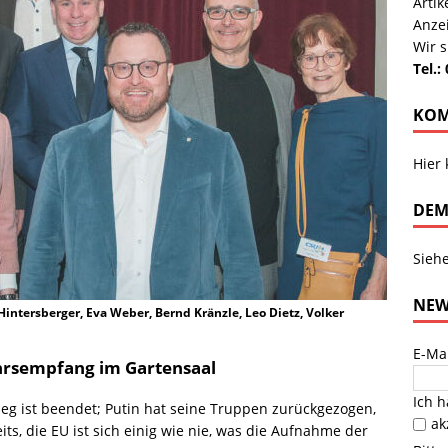
Arti
Anze
Wir s
Tel.:
KOM
Hier
DEM
Sieh
NEW
Hintersberger, Eva Weber, Bernd Kränzle, Leo Dietz, Volker
E-Ma
ahrsempfang im Gartensaal
Ich 
g ist beendet; Putin hat seine Truppen zurückgezogen,
ak
s, die EU ist sich einig wie nie, was die Aufnahme der