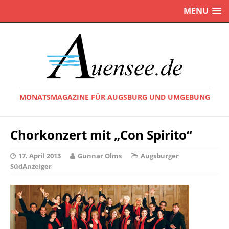
MENU
MONATSMAGAZINE FÜR AUGSBURG UND UMGEBUNG
Chorkonzert mit „Con Spirito“
17. April 2013
Gunnar Olms
Augsburger
SüdAnzeiger