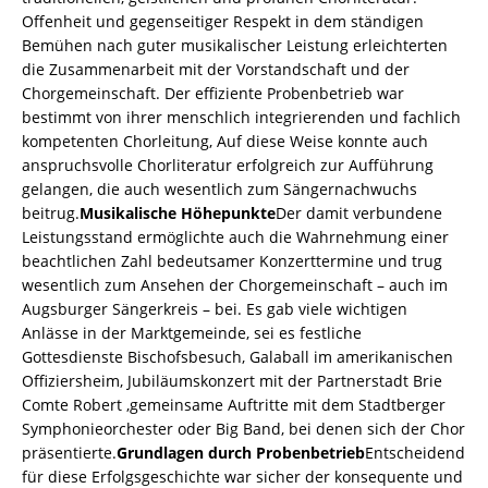
Offenheit und gegenseitiger Respekt in dem ständigen
Bemühen nach guter musikalischer Leistung erleichterten
die Zusammenarbeit mit der Vorstandschaft und der
Chorgemeinschaft. Der effiziente Probenbetrieb war
bestimmt von ihrer menschlich integrierenden und fachlich
kompetenten Chorleitung, Auf diese Weise konnte auch
anspruchsvolle Chorliteratur erfolgreich zur Aufführung
gelangen, die auch wesentlich zum Sängernachwuchs
beitrug.
Musikalische Höhepunkte
Der damit verbundene
Leistungsstand ermöglichte auch die Wahrnehmung einer
beachtlichen Zahl bedeutsamer Konzerttermine und trug
wesentlich zum Ansehen der Chorgemeinschaft – auch im
Augsburger Sängerkreis – bei. Es gab viele wichtigen
Anlässe in der Marktgemeinde, sei es festliche
Gottesdienste Bischofsbesuch, Galaball im amerikanischen
Offiziersheim, Jubiläumskonzert mit der Partnerstadt Brie
Comte Robert ,gemeinsame Auftritte mit dem Stadtberger
Symphonieorchester oder Big Band, bei denen sich der Chor
präsentierte.
Grundlagen durch Probenbetrieb
Entscheidend
für diese Erfolgsgeschichte war sicher der konsequente und