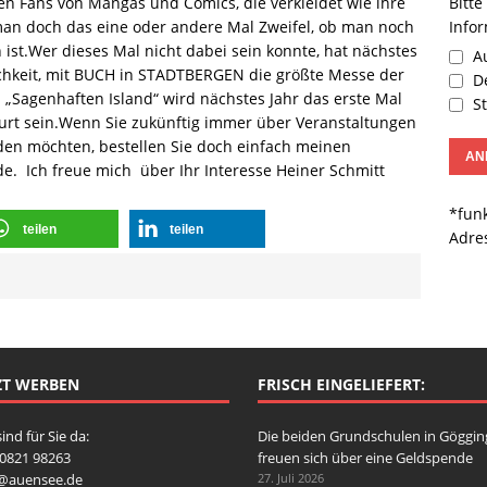
Bitte
n Fans von Mangas und Comics, die verkleidet wie ihre
Info
man doch das eine oder andere Mal Zweifel, ob man noch
ist.Wer dieses Mal nicht dabei sein konnte, hat nächstes
Au
ichkeit, mit BUCH in STADTBERGEN die größte Messe der
De
„Sagenhaften Island“ wird nächstes Jahr das erste Mal
St
furt sein.Wenn Sie zukünftig immer über Veranstaltungen
en möchten, bestellen Sie doch einfach meinen
. Ich freue mich über Ihr Interesse Heiner Schmitt
*funk
teilen
teilen
Adre
ZT WERBEN
FRISCH EINGELIEFERT:
sind für Sie da:
Die beiden Grundschulen in Göggi
: 0821 98263
freuen sich über eine Geldspende
o@auensee.de
27. Juli 2026