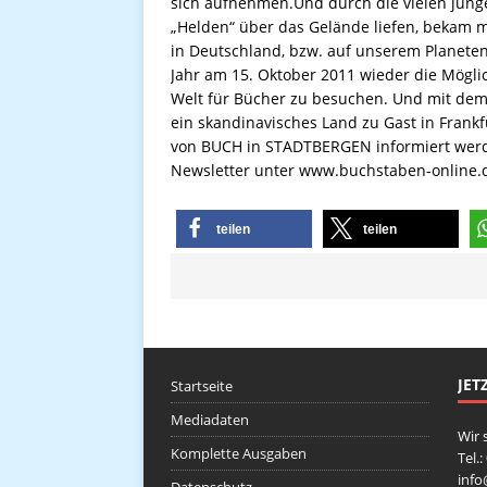
sich aufnehmen.Und durch die vielen junge
„Helden“ über das Gelände liefen, bekam 
in Deutschland, bzw. auf unserem Planeten 
Jahr am 15. Oktober 2011 wieder die Mögl
Welt für Bücher zu besuchen. Und mit dem 
ein skandinavisches Land zu Gast in Frank
von BUCH in STADTBERGEN informiert werd
Newsletter unter www.buchstaben-online.de
teilen
teilen
JET
Startseite
Mediadaten
Wir 
Komplette Ausgaben
Tel.
inf