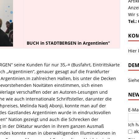
Arti
Anze
Wir s
Tel.:
KOM
BUCH in STADTBERGEN in Argentinien“
Hier
DEM
EN“ seine Kunden für nur 35,-¤ (Busfahrt, Eintrittskarte
ach „Argentinien“, genauer gesagt auf die Frankfurter
rgentinien.In zahlreichen Hallen, bis unter die Decken
Sieh
 bevorstehenden Novitäten einstimmen, sich einen
Verlage verschaffen oder an Autoren-Lesungen und
NEW
 wie auch internationale Schriftsteller, darunter die
hpreises, Melinda Nadj Abonji, konnte man auf der
E-Ma
des Gastlandes Argentinien wurde in eindrucksvollen
en“ Nation gezeigt und auch die Schrecken der
Ich 
 in der Diktatur wurden in ihrem ganzen Ausmaß
ak
Landes konnte man in überwältigenden Illuminationen in