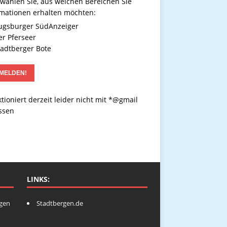
 wählen Sie, aus welchen Bereichen Sie
rmationen erhalten möchten:
gsburger SüdAnzeiger
r Pferseer
adtberger Bote
tioniert derzeit leider nicht mit *@gmail
ssen
LINKS:
ngen
Stadtbergen.de