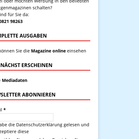
kel oder möchten Werbung in den beliebten
igenmagazinen schalten?
ind für Sie da:
 0821 98263
PLETTE AUSGABEN
 können Sie die
Magazine online
einsehen
NÄCHST ERSCHEINEN
e
Mediadaten
SLETTER ABONNIEREN
il
*
habe die
Datenschutzerklärung
gelesen und
zeptiere diese