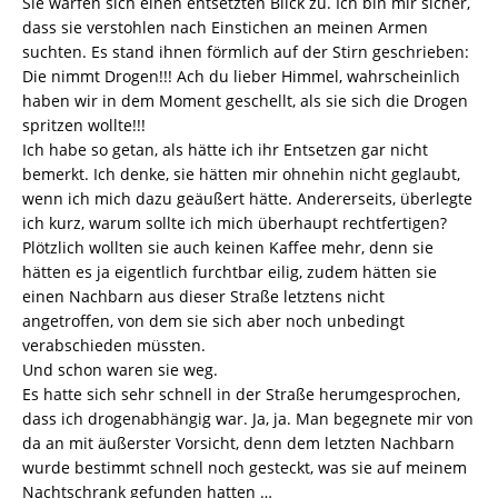
Sie warfen sich einen entsetzten Blick zu. Ich bin mir sicher,
dass sie verstohlen nach Einstichen an meinen Armen
suchten. Es stand ihnen förmlich auf der Stirn geschrieben:
Die nimmt Drogen!!! Ach du lieber Himmel, wahrscheinlich
haben wir in dem Moment geschellt, als sie sich die Drogen
spritzen wollte!!!
Ich habe so getan, als hätte ich ihr Entsetzen gar nicht
bemerkt. Ich denke, sie hätten mir ohnehin nicht geglaubt,
wenn ich mich dazu geäußert hätte. Andererseits, überlegte
ich kurz, warum sollte ich mich überhaupt rechtfertigen?
Plötzlich wollten sie auch keinen Kaffee mehr, denn sie
hätten es ja eigentlich furchtbar eilig, zudem hätten sie
einen Nachbarn aus dieser Straße letztens nicht
angetroffen, von dem sie sich aber noch unbedingt
verabschieden müssten.
Und schon waren sie weg.
Es hatte sich sehr schnell in der Straße herumgesprochen,
dass ich drogenabhängig war. Ja, ja. Man begegnete mir von
da an mit äußerster Vorsicht, denn dem letzten Nachbarn
wurde bestimmt schnell noch gesteckt, was sie auf meinem
Nachtschrank gefunden hatten …