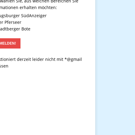
 wählen Sie, aus welchen Bereichen Sie
rmationen erhalten möchten:
gsburger SüdAnzeiger
r Pferseer
adtberger Bote
tioniert derzeit leider nicht mit *@gmail
ssen