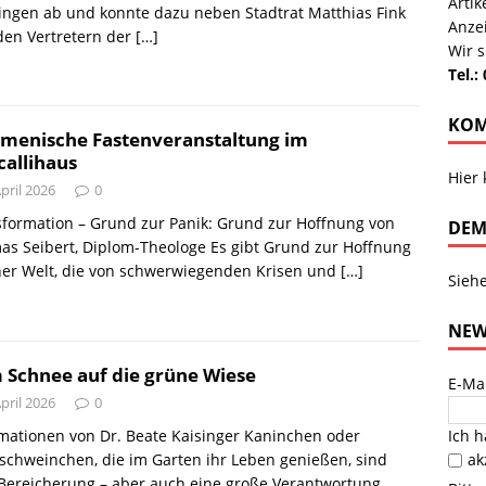
Arti
ngen ab und konnte dazu neben Stadtrat Matthias Fink
Anze
den Vertretern der
[…]
Wir s
Tel.:
KOM
menische Fastenveranstaltung im
allihaus
Hier
April 2026
0
formation – Grund zur Panik: Grund zur Hoffnung von
DEM
s Seibert, Diplom-Theologe Es gibt Grund zur Hoffnung
ner Welt, die von schwerwiegenden Krisen und
[…]
Sieh
NEW
 Schnee auf die grüne Wiese
E-Ma
April 2026
0
Ich 
mationen von Dr. Beate Kaisinger Kaninchen oder
ak
chweinchen, die im Garten ihr Leben genießen, sind
Bereicherung – aber auch eine große Verantwortung