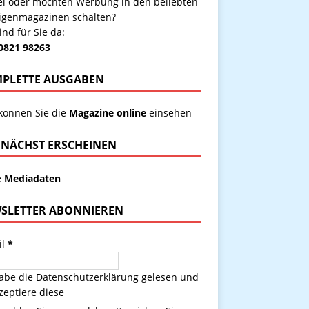
kel oder möchten Werbung in den beliebten
igenmagazinen schalten?
ind für Sie da:
 0821 98263
PLETTE AUSGABEN
 können Sie die
Magazine online
einsehen
NÄCHST ERSCHEINEN
e
Mediadaten
SLETTER ABONNIEREN
il
*
habe die
Datenschutzerklärung
gelesen und
zeptiere diese