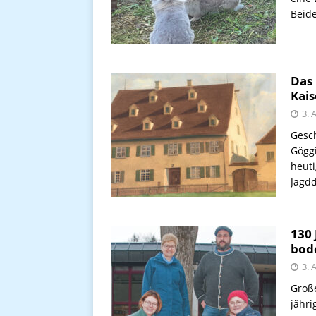
Beid
Das
Kais
3. 
Gesc
Gögg
heuti
Jagdd
130 
bode
3. 
Groß
jähr