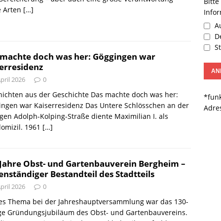
Bitte
e Arten
[…]
Info
Au
De
St
 machte doch was her: Göggingen war
erresidenz
April 2026
0
hichten aus der Geschichte Das machte doch was her:
*funk
ingen war Kaiserresidenz Das Untere Schlösschen an der
Adre
gen Adolph-Kolping-Straße diente Maximilian I. als
omizil. 1961
[…]
Jahre Obst- und Gartenbauverein Bergheim –
nständiger Bestandteil des Stadtteils
April 2026
0
es Thema bei der Jahreshauptversammlung war das 130-
ige Gründungsjubiläum des Obst- und Gartenbauvereins.