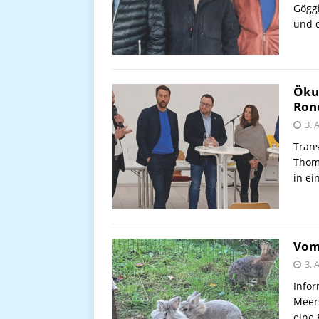
Göggi
und 
Öku
Ronc
3. 
Trans
Thoma
in ei
Vom
3. 
Infor
Meers
eine 