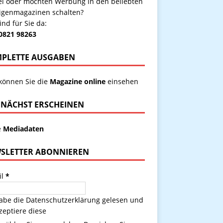
kel oder möchten Werbung in den beliebten
igenmagazinen schalten?
ind für Sie da:
 0821 98263
PLETTE AUSGABEN
 können Sie die
Magazine online
einsehen
NÄCHST ERSCHEINEN
e
Mediadaten
SLETTER ABONNIEREN
il
*
habe die
Datenschutzerklärung
gelesen und
zeptiere diese