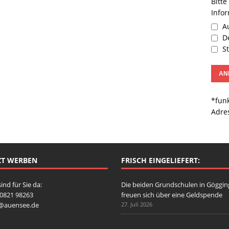
Bitte
Info
Au
De
St
*funk
Adre
ZT WERBEN
FRISCH EINGELIEFERT:
sind für Sie da:
Die beiden Grundschulen in Göggi
: 0821 98263
freuen sich über eine Geldspende
o@auensee.de
27. Juli 2026