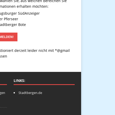
 wählen Sie, aus welchen Bereichen Sie
rmationen erhalten möchten:
gsburger SüdAnzeiger
r Pferseer
adtberger Bote
tioniert derzeit leider nicht mit *@gmail
ssen
LINKS:
ngen
Stadtbergen.de