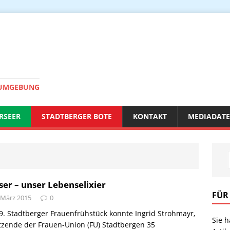
 UMGEBUNG
RSEER
STADTBERGER BOTE
KONTAKT
MEDIADAT
er – unser Lebenselixier
FÜR
 März 2015
0
. Stadtberger Frauenfrühstück konnte Ingrid Strohmayr,
Sie 
tzende der Frauen-Union (FU) Stadtbergen 35