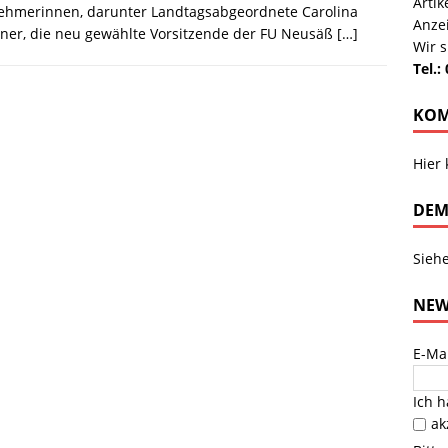
Arti
nehmerinnen, darunter Landtagsabgeordnete Carolina
Anze
ner, die neu gewählte Vorsitzende der FU Neusäß
[…]
Wir s
Tel.:
KOM
Hier
DEM
Sieh
NEW
E-Ma
Ich 
ak